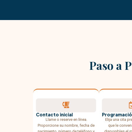
Paso a 
Contacto inicial
Programació
Llame o reserve en línea.
Elija una cita pr
Proporcione su nombre, fecha de
que le conven
nacimiento, número de teléfono y
disponibles el m