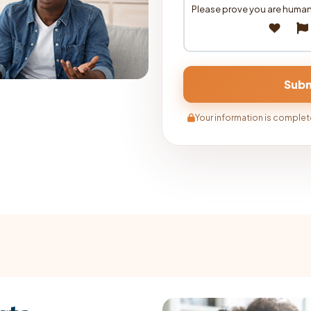
Please prove you are human
Your information is complete