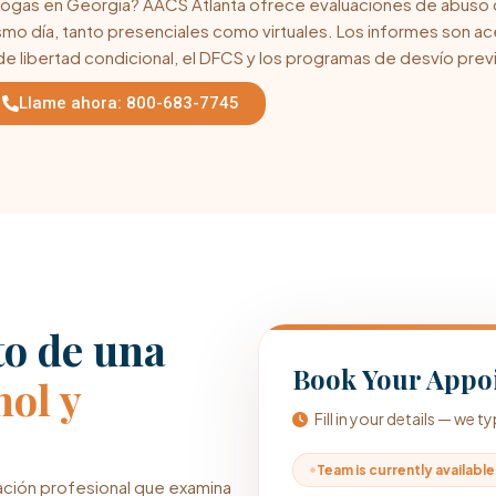
drogas en Georgia? AACS Atlanta ofrece evaluaciones de abuso 
ismo día, tanto presenciales como virtuales. Los informes son a
de libertad condicional, el DFCS y los programas de desvío previo
Llame ahora: 800-683-7745
to de una
Book Your Appo
hol y
Fill in your details — we 
Team is currently available
ración profesional que examina