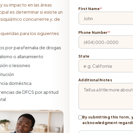
 y su impacto en las áreas
First Name
*
ncipal es determinar si existe un
siquiátrico concurrente y, de
Phone Number
*
queridas para los siguientes
s por parafernalia de drogas
lismo o allanamiento
State
ión o lesiones
itución
Additional Notes
ncia doméstica
encias de DFCS por aptitud
tal
By submitting this form, 
acknowledgment regarding