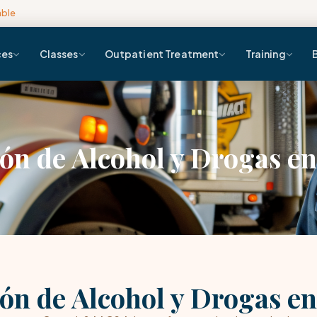
able
ces
Classes
Outpatient Treatment
Training
ón de Alcohol y Drogas e
ón de Alcohol y Drogas e