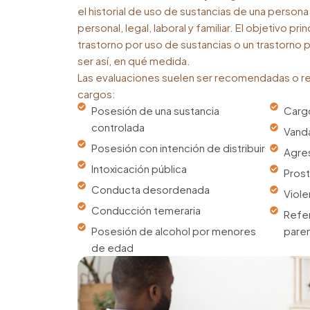
el historial de uso de sustancias de una persona
personal, legal, laboral y familiar. El objetivo pri
trastorno por uso de sustancias o un trastorno p
ser así, en qué medida.
Las evaluaciones suelen ser recomendadas o re
cargos:
Posesión de una sustancia
Cargo
controlada
Vanda
Posesión con intención de distribuir
Agres
Intoxicación pública
Prost
Conducta desordenada
Viole
Conducción temeraria
Refer
Posesión de alcohol por menores
paren
de edad