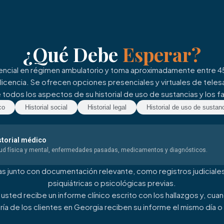
¿Qué Debe
Esperar?
encial en régimen ambulatorio y toma aproximadamente entre 45
licencia. Se ofrecen opciones presenciales y virtuales de teles
 todos los aspectos de su historial de uso de sustancias y los 
co
Historial social
Historial legal
Historial de uso de sustan
storial médico
ud física y mental, enfermedades pasadas, medicamentos y diagnósticos.
das junto con documentación relevante, como registros judiciale
psiquiátricas o psicológicas previas.
va, usted recibe un informe clínico escrito con los hallazgos y,
ía de los clientes en Georgia reciben su informe el mismo día o 