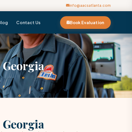
info@aacsatlanta.com
Blog
Contact Us
Book Evaluation
n Georgia
n Georgia