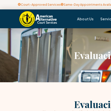
Court-Approved Services
Same-Day Appointments Avail
About Us
Servi
Evaluaci
Evaluaci