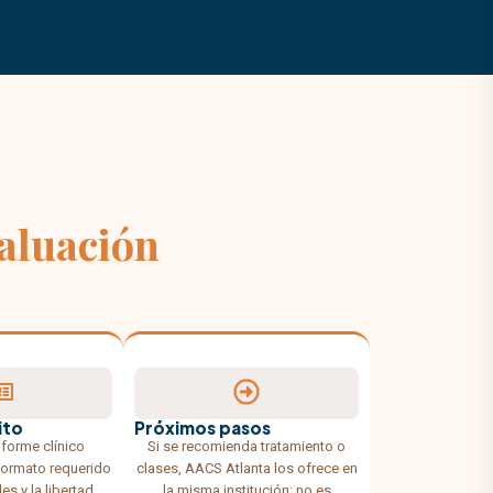
aluación
ito
Próximos pasos
nforme clínico
Si se recomienda tratamiento o
formato requerido
clases, AACS Atlanta los ofrece en
es y la libertad
la misma institución; no es