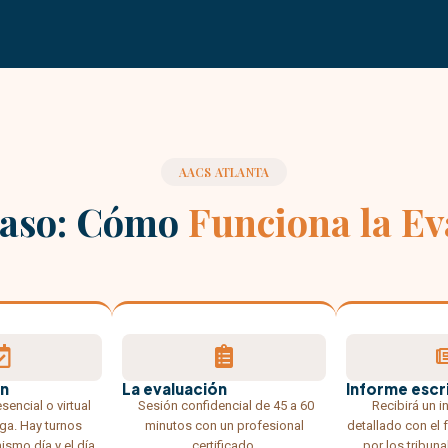
AACS ATLANTA
Paso: Cómo
Funciona la Ev
n
La evaluación
Informe escr
esencial o virtual
Sesión confidencial de 45 a 60
Recibirá un i
ga. Hay turnos
minutos con un profesional
detallado con el 
ismo día y el día
certificado.
por los tribunal