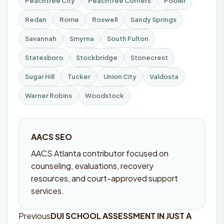
Peachtree City
Peachtree Corners
Pooler
Redan
Rome
Roswell
Sandy Springs
Savannah
Smyrna
South Fulton
Statesboro
Stockbridge
Stonecrest
Sugar Hill
Tucker
Union City
Valdosta
Warner Robins
Woodstock
AACS SEO
AACS Atlanta contributor focused on
counseling, evaluations, recovery
resources, and court-approved support
services.
Previous
DUI SCHOOL ASSESSMENT IN JUST A
Post