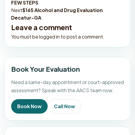
FEW STEPS
navigation
Next
$165 Alcohol and Drug Evaluation
Decatur-GA
Leave a comment
You must be
logged in
to post a comment.
Book Your Evaluation
Need a same-day appointment or court-approved
assessment? Speak with the AACS team now.
Book Now
Call Now