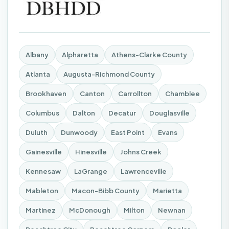
Albany
Alpharetta
Athens-Clarke County
Atlanta
Augusta-Richmond County
Brookhaven
Canton
Carrollton
Chamblee
Columbus
Dalton
Decatur
Douglasville
Duluth
Dunwoody
East Point
Evans
Gainesville
Hinesville
Johns Creek
Kennesaw
LaGrange
Lawrenceville
Mableton
Macon-Bibb County
Marietta
Martinez
McDonough
Milton
Newnan